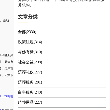
务机构。
文章分类
、
墓地
全部(2330)
政策法规(314)
与佛有缘(310)
和平区新兴
社会公益(298)
道、天津市
道、天津市
殡葬礼仪(277)
道、天津市
殡葬服务(281)
白事服务(240)
约
，
下葬安
殡葬用品(227)