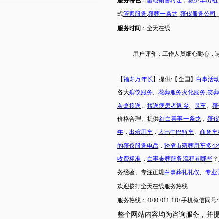
服务特色
：
墓地销售转让
，
救护车出租
式
管家服务
.
殡葬一条龙
_
殡仪服务公司
_
服务时间
：
全天在线
用户评价：
工作人员细心耐心，
【
福寿万年长
】提供
:【全国】
白事活
各大
殡仪服务
、
花葬服务
火化服务
,
丧葬
灰盒接送
、
接送病患者返乡
、
灵车
、
殡
价格合理。提供
红白喜事一条龙
，
殡
年
，
出殡用车
，
大巴中巴轿车
、
商务车
的
殡仪服务
电话
，
跨省市
殡葬用车
多少
收费标准
，
白事丧葬服务流程有哪些
？
务经验、专注正规
白事葬礼礼仪
、
专业
欢迎拨打
全天在线
服务热线
服务热线：
4000-011-110
手机微信同号
:
整个网站内容均为咨询服务，并