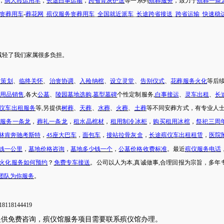
，
病人转运用车
，
长途
白事
运输
，
跨省骨灰护送
等一系列
殡葬服务
，致力于
殡葬一条
丧葬用车
-
葬花网
_
殡仪服务丧葬用车
_
全国就近派车
_
长途跨省接送
_
跨省运输
_
快速稳
减轻了我们家属很多负担。
动策划
、
临终关怀
、
治丧协调
、
入殓纳棺
、
设立灵堂
、
告别仪式
、
花葬服务火化
等后
用品销售
,各大
公墓
、
陵园墓地选购
,
墓型墓碑
个性定制服务
,
白事
接运
、
灵车出租
、
长
仪车出租服务
等
,另提供
树葬
、
天葬
、
水葬
、
火葬
、
土葬
等不同安葬方式，有专业人
仪服务
一条龙
，
葬礼一条龙
，
租水晶棺材
，
租用制冷冰柜
，
购买租用冰棺
，
祭祀三周
林肯奔驰考斯特
，
座大巴车
，
面包车
，
接站拉骨灰盒
，
长途殡仪车出租租赁
，
医院
45
钱一公里
，
墓地价格咨询
，
墓地多少钱一个
，
公墓价格收费标准
。最近
殡仪服务
电话
火化服务如何预约
？
免费专车接送
。公司以人为本
,真诚做事,合理回报为宗旨，多年
团队为你服务
。
18118144419
提供免费咨询，殡仪馆服务项目需要联系殡仪馆办理
。