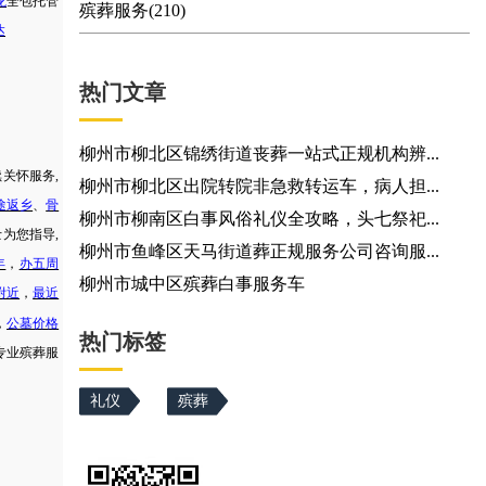
龙
全包托管
殡葬服务(210)
达
热门文章
柳州市柳北区锦绣街道丧葬一站式正规机构辨...
续关怀服务
,
柳州市柳北区出院转院非急救转运车，病人担...
途返乡
、
骨
柳州市柳南区白事风俗礼仪全攻略，头七祭祀...
士为您指导
,
柳州市鱼峰区天马街道葬正规服务公司咨询服...
年
，
办五周
柳州市城中区殡葬白事服务车
附近
，
最近
，
公墓价格
热门标签
专业殡葬服
礼仪
殡葬