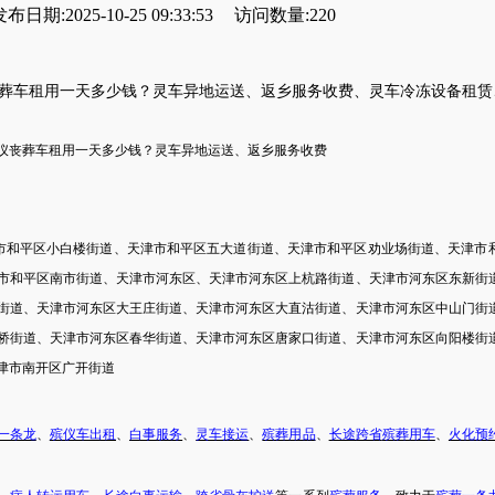
布日期:2025-10-25 09:33:53
访问数量:220
葬车租用
一天
多少钱
？
灵车
异地运送
、
返乡服务收费
、
灵车冷冻设备租赁
仪
丧葬车租用
一天
多少钱
？
灵车
异地运送
、
返乡服务收费
市和平区小白楼街道、天津市和平区五大道街道、天津市和平区劝业场街道、天津市
市和平区南市街道、天津市河东区、天津市河东区上杭路街道、天津市河东区东新街
街道、天津市河东区大王庄街道、天津市河东区大直沽街道、天津市河东区中山门街
桥街道、天津市河东区春华街道、天津市河东区唐家口街道、天津市河东区向阳楼街
津市南开区广开街道
一条龙
、
殡仪车出租
、
白事服务
、
灵车接运
、
殡葬用品
、
长途跨省
殡葬用车
、
火化预