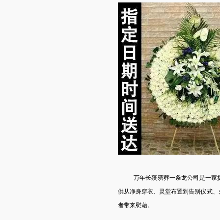
万年长殡
殡葬一条龙
公司是一家
供从
净身穿衣
、灵堂布置到告别仪式、
者带来慰藉。