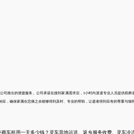
公司推出的便捷服务。公司承诺在接到家属需求后，
小时内派遣专业人员提供殡葬
1
响应，确保家属在悲痛之余能够得到及时、专业的帮助，让逝者得到应有的尊重与缅
丧葬车租用
一天
多少钱
？
灵车
异地运送
、
返乡服务收费
、
灵车冷