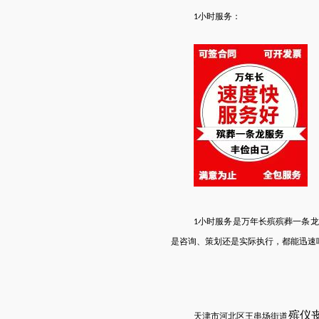
小时服务：
1
小时服务是万年长殡
殡葬一条龙
1
是咨询、策划还是实际执行，都能迅速
殡仪
天津
市
河北区王串场街道