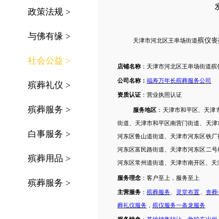
发
政策法规
>
与佛有缘
>
殡仪
丧
天津
市
河北区王串场街道
社会公益
>
店铺名称
：
天津
市
河北区王串场街道
殡
公司名称：
福寿万年长殡葬服务公司
殡葬礼仪
>
资质认证
：营业执照认证
殡葬服务
>
服务地区
：
天津市和平区、天津
街道、天津市和平区南营门街道、天津
白事服务
>
河东区鲁山道街道、天津市河东区铁厂
河东区富民路街道、天津市河东区二号
殡葬用品
>
河东区常州道街道、天津市南开区、天
服务理念
：客户至上，服务至上
殡葬服务
>
主营服务
：
殡葬服务
、
灵堂布置
、
丧葬
葬礼仪服务
，
殡仪服务
一条龙服务