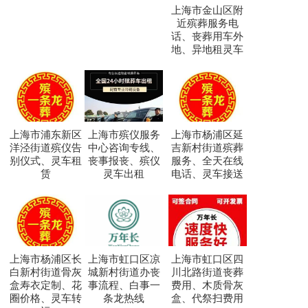
上海市金山区附
近殡葬服务电
话、丧葬用车外
地、异地租灵车
上海市浦东新区
上海市殡仪服务
上海市杨浦区延
洋泾街道殡仪告
中心咨询专线、
吉新村街道殡葬
别仪式、灵车租
丧事报丧、殡仪
服务、全天在线
赁
灵车出租
电话、灵车接送
上海市杨浦区长
上海市虹口区凉
上海市虹口区四
白新村街道骨灰
城新村街道办丧
川北路街道丧葬
盒寿衣定制、花
事流程、白事一
费用、木质骨灰
圈价格、灵车转
条龙热线
盒、代祭扫费用