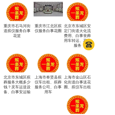
重庆市石马河街
重庆市江北区殡
北京市东城区安
道殡仪服务白事
仪服务白事花圈
定门街道火化流
花篮
费用、白事丧葬
用车转运、花葬
服务
北京市东城区殡
上海市奉贤县殡
上海市金山区石
葬服务大概多少
仪车出租、殡葬
化街道白事送花
钱？灵车运送设
服务公司、白事
圈、殡仪车出租
备、白事安运输
用车