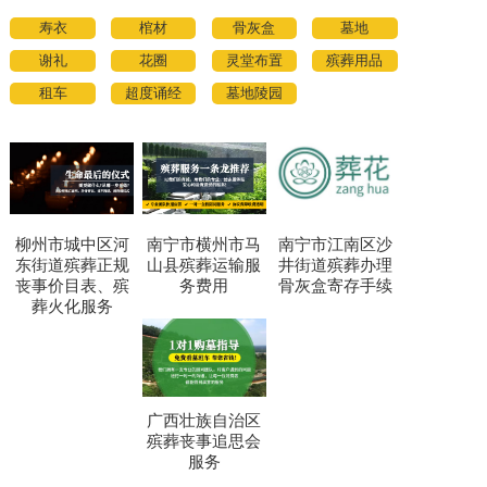
寿衣
棺材
骨灰盒
墓地
谢礼
花圈
灵堂布置
殡葬用品
租车
超度诵经
墓地陵园
柳州市城中区河
南宁市横州市马
南宁市江南区沙
东街道殡葬正规
山县殡葬运输服
井街道殡葬办理
丧事价目表、殡
务费用
骨灰盒寄存手续
葬火化服务
广西壮族自治区
殡葬丧事追思会
服务