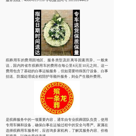
服务热线：
4000-011-110
手机微信同号
:
18118144419
殡葬用车
的费用因地区、服务类型及距离等因素而异。一般来
说，国内跨省市
殡葬用车
的费用在每公里
元至
元之间。这一
6
10
费用包含了基础的
白事
运输服务，但如需要特殊医疗设备、
白事
抬送、防腐处理或全程陪护等额外服务，则会产生额外费用。
是殡葬服务中的一项重要内容，通常由专业殡葬团队负责，使用
专用车辆和设备，确保
白事
在运输过程中的安全与尊严。家属在
选择
殡葬用车
服务时，应咨询多家机构，了解其服务内容、价格
和资质，以做出最佳选择。