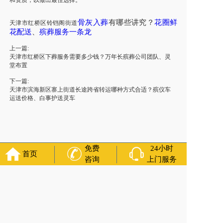
骨灰
入葬
有哪些讲究？
花圈鲜
天津
市
红桥区铃铛阁街道
花配送
、
殡葬服务一条龙
上一篇:
天津市红桥区下葬服务需要多少钱？万年长殡葬公司团队、灵
堂布置
下一篇:
天津市滨海新区寨上街道长途跨省转运哪种方式合适？殡仪车
运送价格、白事护送灵车
免费
24小时
首页
咨询
上门服务