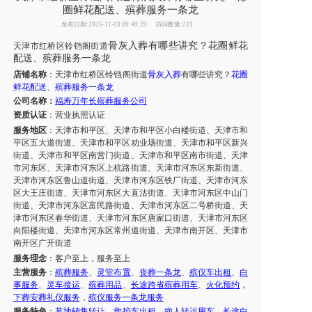
圈鲜花配送、殡葬服务一条龙
发布日期:2025-11-03 09:49:29
访问数量:219
骨灰
入葬有哪些讲究？
花圈鲜花
天津
市
红桥区铃铛阁街道
配送
、
殡葬服务一条龙
店铺名称
：
天津
市
红桥区铃铛阁街道
骨灰
入葬
有哪些讲究？
花圈
鲜花配送
、
殡葬服务一条龙
公司名称：
福寿万年长殡葬服务公司
资质认证
：营业执照认证
服务地区
：
天津市和平区、天津市和平区小白楼街道、天津市和
平区五大道街道、天津市和平区劝业场街道、天津市和平区新兴
街道、天津市和平区南营门街道、天津市和平区南市街道、天津
市河东区、天津市河东区上杭路街道、天津市河东区东新街道、
天津市河东区鲁山道街道、天津市河东区铁厂街道、天津市河东
区大王庄街道、天津市河东区大直沽街道、天津市河东区中山门
街道、天津市河东区富民路街道、天津市河东区二号桥街道、天
津市河东区春华街道、天津市河东区唐家口街道、天津市河东区
向阳楼街道、天津市河东区常州道街道、天津市南开区、天津市
南开区广开街道
服务理念
：客户至上，服务至上
主营服务
：
殡葬服务
、
灵堂布置
、
丧葬一条龙
、
殡仪车出租
、
白
事服务
、
灵车接运
、
殡葬用品
、
长途跨省
殡葬用车
、
火化预约
，
下葬安葬礼仪服务
，
殡仪服务
一条龙服务
服务特色
：
墓地销售转让
，
救护车出租
，
病人转运用车
，
长途
白