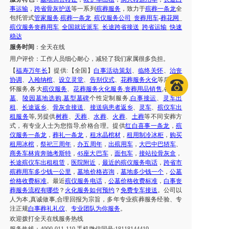
事
运输
，
跨省骨灰护送
等一系列
殡葬服务
，致力于
殡葬一条龙
全
包托管式
管家服务
.
殡葬一条龙
_
殡仪服务公司
_
丧葬用车
-
葬花网
_
殡仪服务丧葬用车
_
全国就近派车
_
长途跨省接送
_
跨省运输
_
快速
稳达
服务时间
：
全天在线
用户评价：
工作人员细心耐心，减轻了我们家属很多负担。
【
福寿万年长
】提供
:【全国】
白事活动策划
、
临终关怀
、
治丧
协调
、
入殓纳棺
、
设立灵堂
、
告别仪式
、
花葬服务火化
等后续关
怀服务
,各大
殡仪服务
、
花葬服务
火化服务
,
丧葬用品销售
,各大
公
墓
、
陵园墓地选购
,
墓型墓碑
个性定制服务
,
白事
接运
、
灵车出
租
、
长途返乡
、
骨灰盒接送
、
接送病患者返乡
、
灵车
、
殡仪车出
租服务
等
,另提供
树葬
、
天葬
、
水葬
、
火葬
、
土葬
等不同安葬方
式，有专业人士为您指导
,价格合理。提供
红白喜事一条龙
，
殡
仪服务
一条龙
，
葬礼一条龙
，
租水晶棺材
，
租用制冷冰柜
，
购买
租用冰棺
，
祭祀三周年
，
办五周年
，
出殡用车
，
大巴中巴轿车
、
商务车林肯奔驰考斯特
，
座大巴车
，
面包车
，
接站拉骨灰盒
，
45
长途殡仪车出租租赁
，
医院附近
，
最近的
殡仪服务
电话
，
跨省市
殡葬用车
多少钱一公里
，
墓地价格咨询
，
墓地多少钱一个
，
公墓
价格收费标准
。最近
殡仪服务
电话
，
公墓价格收费标准
，
白事丧
葬服务流程有哪些
？
火化服务如何预约
？
免费专车接送
。公司以
人为本
,真诚做事,合理回报为宗旨，多年专业殡葬服务经验、专
注正规
白事葬礼礼仪
、
专业团队为你服务
。
欢迎拨打
全天在线
服务热线