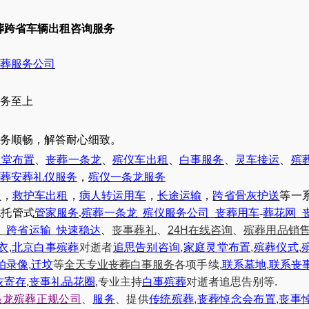
葬跨省车辆出租咨询服务
葬服务公司
务至上
务
顺畅，解答耐心细致。
灵堂布置
、
丧葬一条龙
、
殡仪车出租
、
白事服务
、
灵车接运
、
殡
葬安葬礼仪服务
，
殡仪一条龙服务
让
，
救护车出租
，
病人转运用车
，
长途运输
，
跨省骨灰护送
等一
包托管式
管家服务
.
殡葬一条龙
_
殡仪服务公司
_
丧葬用车
-
葬花网
_
送
_
跨省运输
_
快速稳达
、
丧事葬礼
、
24H
在线咨询
、
殡葬
用品销
衣
,
北京白事殡葬
对逝者
追思告别咨询
,
家庭灵堂布置
,
殡葬仪式
,
拍录像
,
迁坟
等
全天
专业丧葬白事服务
各项手续
,
联系墓地
,
联系丧
灰寄存
,
丧事礼品花圈
,
专业主持
白事殡葬
对逝者追思告别等
.
条龙殡葬正规公司
、
服务
、提供
传统殡葬
,
丧葬悼念会布置
,
丧事