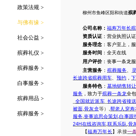
政策法规
>
殡
柳州市鱼峰区阳和街道
与佛有缘
>
公司名称：
福寿万年长殡
资质认证
：营业执照认证
社会公益
>
服务理念
：客户至上，服
殡葬礼仪
>
服务时间
：全天在线
用户评价
：丧事一条龙服
殡葬服务
>
主营服务
：
殡葬服务
、
长途跨省殡葬用车
、
预约
，
下
白事服务
>
服务特色
：
墓地销售转
服务
，致力于
殡葬一条龙
全
殡葬用品
>
_
全国就近派车
_
长途跨省接
被面
,
骨灰盒
等）
,
帮老人穿寿
殡葬服务
>
服务
,
丧事追思会策划
,
白事跟
24H
在线咨询车
,
联系乐队
,
骨
【
福寿万年长
】
承接
一