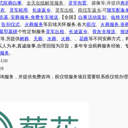
式殡葬白事
、
全天在线解答服务
、
灵堂布置
、摄像等
;
并提供
寿
更衣
、
灵车租用
、
长途返乡
、
灵车出租
、
殡仪车
返乡
,
可
随车配备
选墓
,
,
安葬服务
.
免费专车接送
.
【全国】
白事活动策划
、
临终关
、
告别仪式
、
火葬服务
等后续关怀服务,各大
殡仪
、
火葬服务
,
丧
墓型墓碑
个性定制服务
灵车出租
、
长途返乡
、
骨灰盒接送
、
接
务
等,另提供
树葬
、
天葬
、
水葬
、
火葬
、
、
花葬
等不同安葬方式，
以人为本,真诚做事,合理回报为宗旨，多年专业殡葬服务经验、
服务
。
110
19
询服务，并提供免费咨询，殡仪馆服务项目需要联系殡仪馆办理