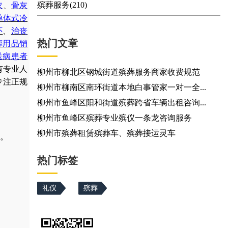
殡葬服务(210)
衣
、
骨灰
单体式冷
怀
、
治丧
热门文章
葬用品销
送病患者
有专业人
柳州市柳北区钢城街道殡葬服务商家收费规范
专注正规
柳州市柳南区南环街道本地白事管家一对一全...
柳州市鱼峰区阳和街道殡葬跨省车辆出租咨询...
柳州市鱼峰区殡葬专业殡仪一条龙咨询服务
柳州市殡葬租赁殡葬车、殡葬接运灵车
。
热门标签
礼仪
殡葬