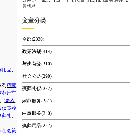
务机构。
文章分类
全部(2330)
政策法规(314)
与佛有缘(310)
葬用品
、
社会公益(298)
系列
殡葬
殡葬礼仪(277)
丧葬用车
售
（
寿衣
,
殡葬服务(281)
殡仪丧葬
白事服务(240)
事葬礼
、
殡葬用品(227)
悼念会策