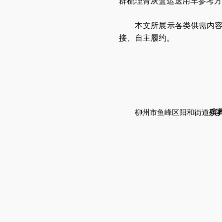
群梳理骨灰盒运送用车参考方
本文所展示各类供需内
接、自主履约。
殡
柳州市鱼峰区阳和街道